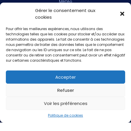
Météo
Gérer le consentement aux
Horaires marées
cookies
Webcam
Pour offrir les meilleures expériences, nous utilisons des
technologies telles que les cookies pour stocker et/ou accéder aux
informations des appareils. Le fait de consentir à ces technologies
nous permettra de traiter des données telles que le comportement
de navigation ou les ID uniques sur ce site. Le fait de ne pas
Accès et horaires
consentir ou de retirer son consentement peut avoir un effet négatif
sur certaines caractéristiques et fonctions.
Accepter
Refuser
35 Rue de l'Océan,
Voir les préférences
56470 Saint-Philibert
Politique de cookies
Nous sommes ouverts du mardi au samedi (+ le lundi en