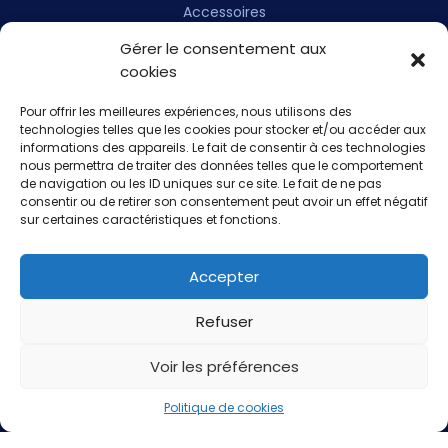
Accessoires
Gérer le consentement aux
Achat Bateau Neuf
cookies
Achat Bateau Occasion
Pour offrir les meilleures expériences, nous utilisons des
technologies telles que les cookies pour stocker et/ou accéder aux
Achat Moteur Neuf
informations des appareils. Le fait de consentir à ces technologies
nous permettra de traiter des données telles que le comportement
de navigation ou les ID uniques sur ce site. Le fait de ne pas
Achat Moteur Occasion
consentir ou de retirer son consentement peut avoir un effet négatif
sur certaines caractéristiques et fonctions.
L’entreprise
Accepter
Actualités
Refuser
Contact
Voir les préférences
Mentions légales
Politique de cookies
Politique de cookies (UE)