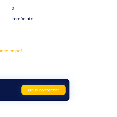
 :
0
Immédiate
once en pdf
Nous contacter