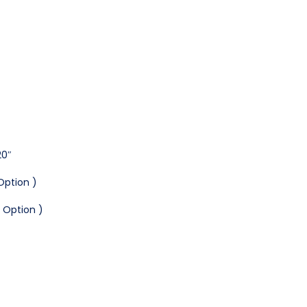
20″
Option )
Option )