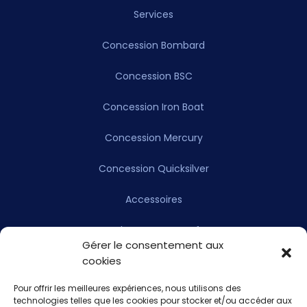
Services
Concession Bombard
Concession BSC
Concession Iron Boat
Concession Mercury
Concession Quicksilver
Accessoires
Achat Bateau Neuf
Gérer le consentement aux
cookies
Achat Bateau Occasion
Pour offrir les meilleures expériences, nous utilisons des
Achat Moteur Neuf
technologies telles que les cookies pour stocker et/ou accéder aux