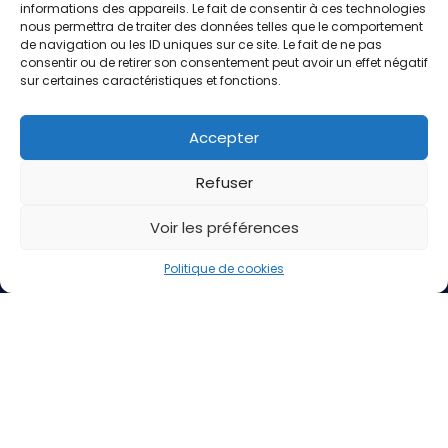
informations des appareils. Le fait de consentir à ces technologies
Achat Moteur Occasion
nous permettra de traiter des données telles que le comportement
de navigation ou les ID uniques sur ce site. Le fait de ne pas
consentir ou de retirer son consentement peut avoir un effet négatif
L’entreprise
sur certaines caractéristiques et fonctions.
Actualités
Accepter
Contact
Refuser
Mentions légales
Voir les préférences
Politique de cookies (UE)
Politique de cookies
Contact